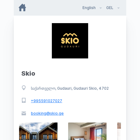
English
GEL
Skio
საქართველო, Gudauri, Gudauri Skio, 4702
+995591027027
booking@skio.ge